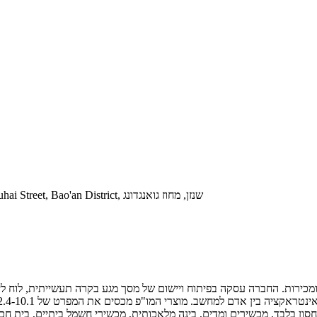
הוסף: קומה 3, מס' 16, אזור התעשייה Tongfuyu, קהילת Xinhe, Fuhai Street, Bao'an District, שנזן, מחוז גואנגדונג