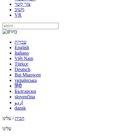
צור קשר
מָשׁוֹב
VR
בחר
עברית
English
Italiano
Việt Nam
Türkçe
Deutsch
Bai Miaowen
українська
हिंदी
Български
slovenčina
اردو
dansk
הבית
/ עלינו
עלינו