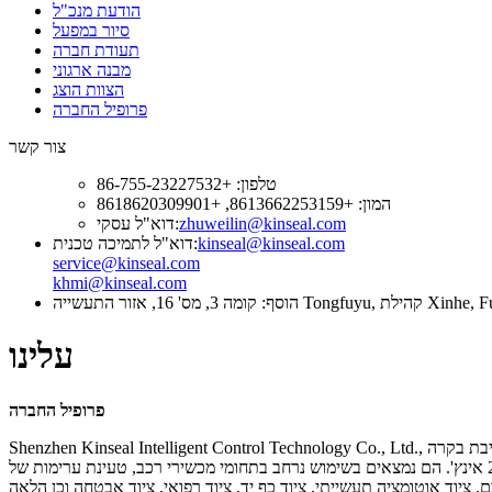
הודעת מנכ"ל
סיור במפעל
תעודת חברה
מבנה ארגוני
הצוות הוצג
פרופיל החברה
צור קשר
טלפון: +86-755-23227532
המון: +8613662253159, +8618620309901
zhuweilin@kinseal.com
דוא"ל עסקי:
kinseal@kinseal.com
דוא"ל לתמיכה טכנית:
service@kinseal.com
khmi@kinseal.com
עלינו
פרופיל החברה
Shenzhen Kinseal Intelligent Control Technology Co., Ltd., שהוקמה בשנת 2015, היא מיזם היי-טק לאומי המשלב מו"פ, ייצור ומכירות. החברה עסקה בפיתוח ויישום של מסך מגע בקרה תעשייתית, לוח ליבת בקרה
תעשייתית, מסוף תצוגת אינטראקציה בין אדם למחשב ומודול תצוגת אינטראקציה בין אדם למחשב. מוצרי המו"פ מכסים את המפרט של 2.4-10.1 אינץ'. הם נמצאים בשימוש נרחב בתחומי מכשירי רכב, טעינת ערימות של