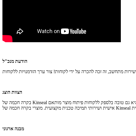
הודעת מנכ"ל
הצוות הוצג
בקרה חכמה של Kinseal מתמקדת בחדשנות טכנולוגית ובאיכות המוצר. יש לה צוות מו"פ וטכני עצמאי. בנוסף לעמידה בעיצוב האפליקציות והפיתוח של מוצרים קונבנציונליים, היא גם טובה בלספק ללקוחות פיתוח מוצר מותאם
מבנה ארגוני