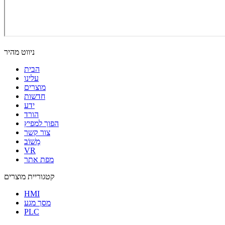
ניווט מהיר
הבית
עלינו
מוצרים
חדשות
ידע
הורד
הפוך למפיץ
צור קשר
מָשׁוֹב
VR
מפת אתר
קטגוריית מוצרים
HMI
מסך מגע
PLC