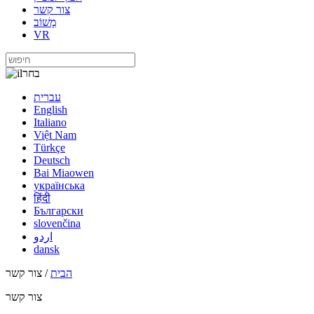
צור קשר
מָשׁוֹב
VR
בחר
עברית
English
Italiano
Việt Nam
Türkçe
Deutsch
Bai Miaowen
українська
हिंदी
Български
slovenčina
اردو
dansk
הבית
/ צור קשר
צור קשר