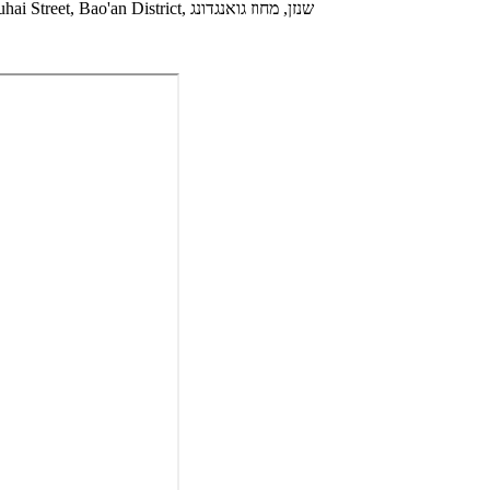
הוסף: קומה 3, מס' 16, אזור התעשייה Tongfuyu, קהילת Xinhe, Fuhai Street, Bao'an District, שנזן, מחוז גואנגדונג