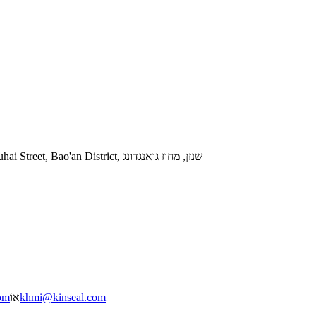
הוסף: קומה 3, מס' 16, אזור התעשייה Tongfuyu, קהילת Xinhe, Fuhai Street, Bao'an District, שנזן, מחוז גואנגדונג
khmi@kinseal.com
אוֹ
om